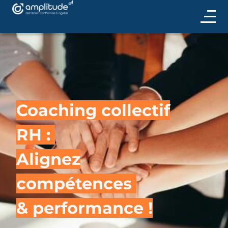
Coaching collectif
RH :
Alignez
compétences
& performance !